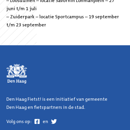
– Loosduinen – locatie Savornin Lohmanplein – 27
juni t/m 1 juli
– Zuiderpark – locatie Sportcampus – 19 september
t/m 23 september
Den Haag Fietst! is een initiatief van gemeente
Den Haag en fietspartners in de stad.
Facebook
Twitter
Volg ons op:
en