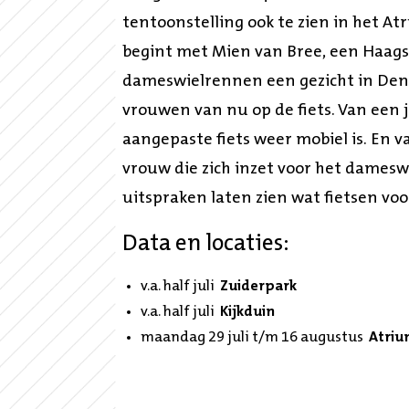
tentoonstelling ook te zien in het At
begint met Mien van Bree, een Haagse
dameswielrennen een gezicht in Den 
vrouwen van nu op de fiets. Van een 
aangepaste fiets weer mobiel is. En v
vrouw die zich inzet voor het dames
uitspraken laten zien wat fietsen vo
Data en locaties:
v.a. half juli
Zuiderpark
v.a. half juli
Kijkduin
maandag 29 juli t/m 16 augustus
Atri