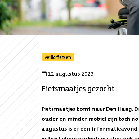
,
Veilig fietsen
naar
gefilterde
12 augustus 2023
overzicht
Fietsmaatjes gezocht
Fietsmaatjes komt naar Den Haag. Da
ouder en minder mobiel zijn toch nog
augustus is er een informatieavond