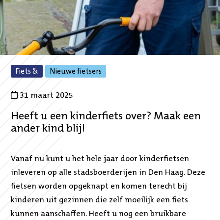
,
,
Fiets &
Nieuwe fietsers
naar
naar
gefilterde
gefilterde
31 maart 2025
overzicht
overzicht
Heeft u een kinderfiets over? Maak een
ander kind blij!
Vanaf nu kunt u het hele jaar door kinderfietsen
inleveren op alle stadsboerderijen in Den Haag. Deze
fietsen worden opgeknapt en komen terecht bij
kinderen uit gezinnen die zelf moeilijk een fiets
kunnen aanschaffen. Heeft u nog een bruikbare