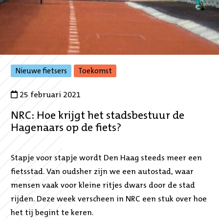
,
,
Nieuwe fietsers
Toekomst
naar
naar
gefilterde
gefilterde
25 februari 2021
overzicht
overzicht
NRC: Hoe krijgt het stadsbestuur de
Hagenaars op de fiets?
Stapje voor stapje wordt Den Haag steeds meer een
fietsstad. Van oudsher zijn we een autostad, waar
mensen vaak voor kleine ritjes dwars door de stad
rijden. Deze week verscheen in NRC een stuk over hoe
het tij begint te keren.