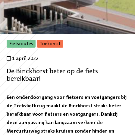
,
,
Fietsroutes
Toekomst
naar
naar
gefilterde
gefilterde
1 april 2022
overzicht
overzicht
De Binckhorst beter op de fiets
bereikbaar!
Een onderdoorgang voor fietsers en voetgangers bij
de Trekvlietbrug maakt de Binckhorst straks beter
bereikbaar voor fietsers en voetgangers. Dankzij
deze aanpassing kan langzaam verkeer de
Mercuriusweg straks kruisen zonder hinder en